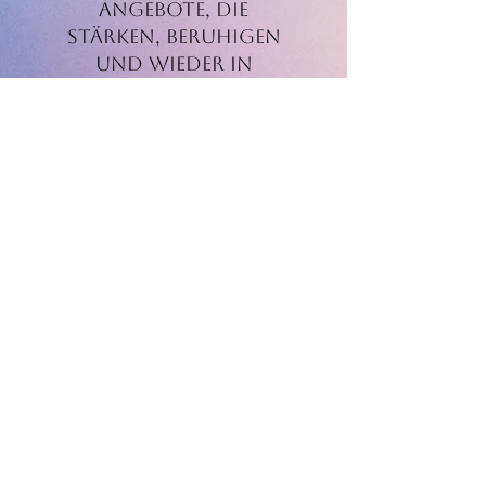
Angebote, die
stärken, beruhigen
und wieder in
Balance bringen. Wir
freuen uns darauf,
Sie persönlich
begrüßen zu dürfen.
Start Now
Impressum